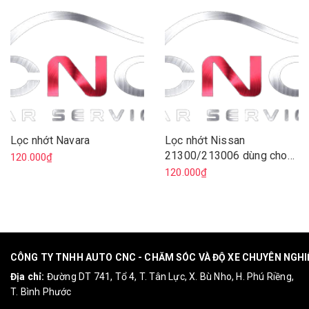
Lọc nhớt Navara
Lọc nhớt Nissan
21300/213006 dùng cho
120.000₫
xe nissan sunny, livina,
120.000₫
teana, xtrail
CÔNG TY TNHH AUTO CNC - CHĂM SÓC VÀ ĐỘ XE CHUYÊN NGH
Địa chỉ:
Đường DT 741, Tổ 4, T. Tân Lực, X. Bù Nho, H. Phú Riềng,
T. Bình Phước