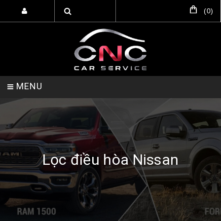
(
0
)
MENU
TRANG CHỦ
DỊCH VỤ
SẢN PHẨM
Lọc điều hòa Nissan
HỖ TRỢ SETUP GARA
LIÊN HỆ