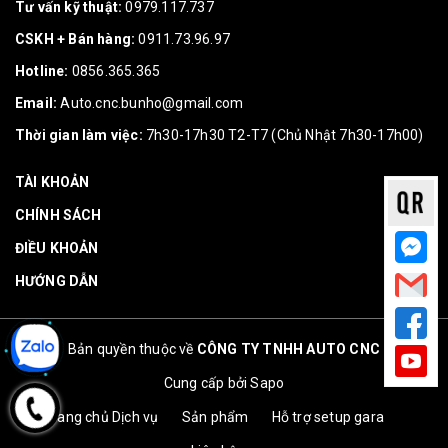
Tư vấn kỹ thuật:
0979.117.737
CSKH + Bán hàng:
0911.73.96.97
Hotline:
0856.365.365
Email:
Auto.cnc.bunho@gmail.com
Thời gian làm việc:
7h30-17h30 T2-T7 (Chủ Nhật 7h30-17h00)
TÀI KHOẢN
CHÍNH SÁCH
ĐIỀU KHOẢN
HƯỚNG DẪN
Bản quyền thuộc về
CÔNG TY TNHH AUTO CNC
Cung cấp bởi
Sapo
Trang chủ
Dịch vụ
Sản phẩm
Hỗ trợ setup gara