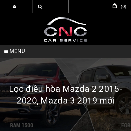
(
0
)
MENU
TRANG CHỦ
DỊCH VỤ
SẢN PHẨM
Lọc điều hòa Mazda 2 2015-
2020, Mazda 3 2019 mới
HỖ TRỢ SETUP GARA
LIÊN HỆ