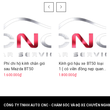
Phí chi hộ kính chắn gió
Kính gió hậu xe BT50 loại
sau Mazda BT50
1 ( có viền đồng nẹp quanh
sấy kính)
1.600.000₫
1.800.000₫
CÔNG TY TNHH AUTO CNC - CHĂM SÓC VÀ ĐỘ XE CHUYÊN NGH