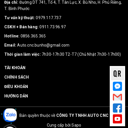
Địa chỉ:
Đường DT 741, Tổ 4, T. Tân Lực, X. Bù Nho, H. Phú Riềng,
T. Bình Phước
Tư vấn kỹ thuật:
0979.117.737
CSKH + Bán hàng:
0911.73.96.97
Hotline:
0856.365.365
Email:
Auto.cnc.bunho@gmail.com
Thời gian làm việc:
7h30-17h30 T2-T7 (Chủ Nhật 7h30-17h00)
TÀI KHOẢN
CHÍNH SÁCH
ĐIỀU KHOẢN
HƯỚNG DẪN
Bản quyền thuộc về
CÔNG TY TNHH AUTO CNC
Cung cấp bởi
Sapo