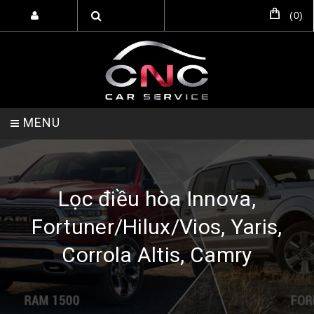
(
0
)
MENU
TRANG CHỦ
DỊCH VỤ
SẢN PHẨM
Lọc điều hòa Innova,
Fortuner/Hilux/Vios, Yaris,
HỖ TRỢ SETUP GARA
LIÊN HỆ
Corrola Altis, Camry