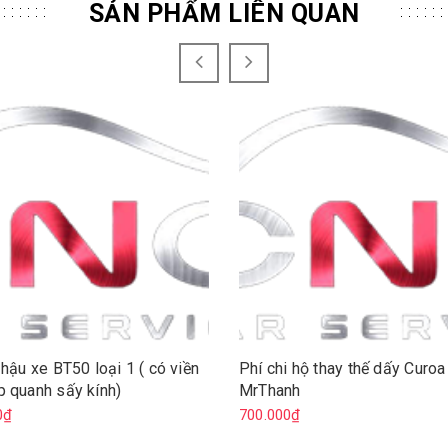
SẢN PHẨM LIÊN QUAN
 hậu xe BT50 loại 1 ( có viền
Phí chi hộ thay thế dấy Curo
 quanh sấy kính)
MrThanh
0₫
700.000₫