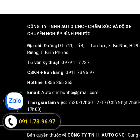
CÔNG TY TNHH AUTO CNC - CHĂM SÓC VÀ ĐỘ XE
CHUYÊN NGHIỆP BÌNH PHƯỚC
Địa chỉ:
Đường DT 741, Tổ 4, T. Tân Lực, X. Bù Nho, H. P
Riềng, T. Bình Phước
Tư vấn kỹ thuật:
0979.117.737
CSKH + Bán hàng:
0911.73.96.97
Hotline:
0856.365.365
Email:
Auto.cnc.bunho@gmail.com
Thời gian làm việc:
7h30-17h30 T2-T7 (Chủ Nhật 7h30
17h00)
0911.73.96.97
Bản quyền thuộc về
CÔNG TY TNHH AUTO CNC
|
Cung 