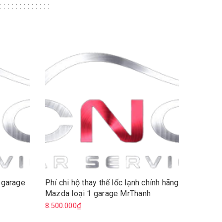
a garage
Phí chi hộ thay thế lốc lạnh chính hãng
Khung m
Mazda loại 1 garage MrThanh
dây)
8.500.000₫
600.000