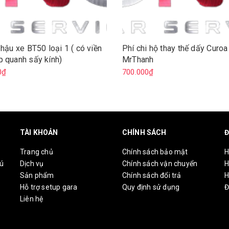
 hậu xe BT50 loại 1 ( có viền
Phí chi hộ thay thế dấy Curo
 quanh sấy kính)
MrThanh
0₫
700.000₫
TÀI KHOẢN
CHÍNH SÁCH
Đ
Trang chủ
Chính sách bảo mật
H
hú
Dịch vụ
Chính sách vận chuyển
H
Sản phẩm
Chính sách đổi trả
H
Hỗ trợ setup gara
Quy định sử dụng
Đ
Liên hệ