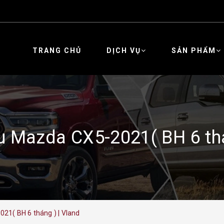
TRANG CHỦ
DỊCH VỤ
SẢN PHẨM
 Mazda CX5-2021( BH 6 thá
1( BH 6 tháng ) | Vland