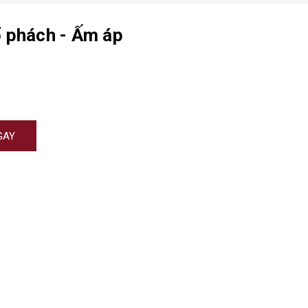
 phách - Ấm áp
GAY