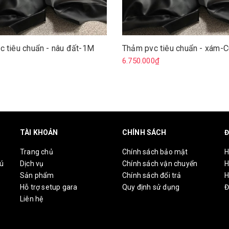
c tiêu chuẩn - nâu đất-1M
Thảm pvc tiêu chuẩn - xám-
₫
6.750.000₫
TÀI KHOẢN
CHÍNH SÁCH
Đ
Trang chủ
Chính sách bảo mật
H
hú
Dịch vụ
Chính sách vận chuyển
H
Sản phẩm
Chính sách đổi trả
H
Hỗ trợ setup gara
Quy định sử dụng
Đ
Liên hệ