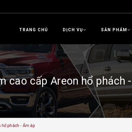
TRANG CHỦ
DỊCH VỤ
SẢN PHẨM
m cao cấp Areon hổ phách 
 hổ phách - Ấm áp