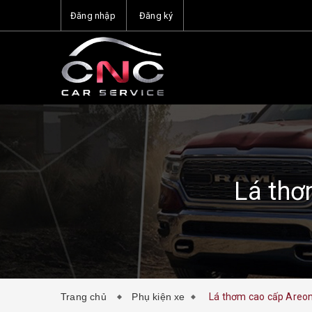
Đăng nhập
Đăng ký
Lá thơ
Trang chủ
Phụ kiện xe
Lá thơm cao cấp Areon