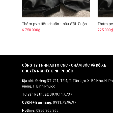
Thảm pvc tiêu chuẩn - nâu đất-Cuộn
Thảm pv
6.750.000₫
225.000
CÔNG TY TNHH AUTO CNC - CHĂM SÓC VÀ ĐỘ XE
CHUYÊN NGHIỆP BÌNH PHƯỚC
Địa chỉ:
Đường DT 741, Tổ 4, T. Tân Lực, X. Bù Nho, H. P
Riềng, T. Bình Phước
Tư vấn kỹ thuật:
0979.117.737
CSKH + Bán hàng:
0911.73.96.97
Hotline:
0856.365.365