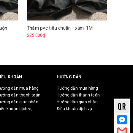
Cuộn
Thảm pvc tiêu chuẩn - xám-1M
Thảm pv
đỏ-Cuộ
225.000₫
6.750.0
IỀU KHOẢN
HƯỚNG DẪN
ướng dẫn mua hàng
Hướng dẫn mua hàng
ướng dẫn thanh toán
Hướng dẫn thanh toán
ướng dẫn giao nhận
Hướng dẫn giao nhận
iều khoản dịch vụ
Điều khoản dịch vụ