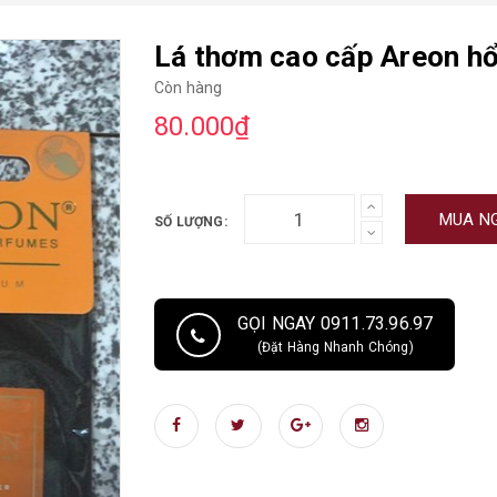
Lá thơm cao cấp Areon hổ
Còn hàng
80.000₫
MUA N
SỐ LƯỢNG:
GỌI NGAY 0911.73.96.97
(Đặt Hàng Nhanh Chóng)