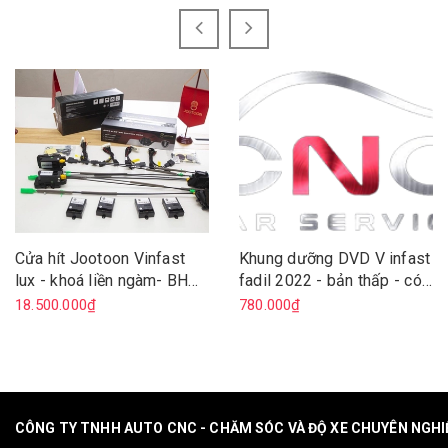
Cửa hít Jootoon Vinfast
Khung dưỡng DVD V infast
lux - khoá liền ngàm- BH
fadil 2022 - bản thấp - có
36T
canbus
18.500.000₫
780.000₫
CÔNG TY TNHH AUTO CNC - CHĂM SÓC VÀ ĐỘ XE CHUYÊN NGH