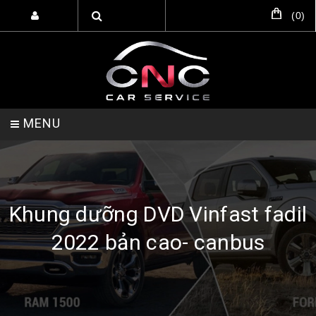
(
0
)
MENU
TRANG CHỦ
DỊCH VỤ
SẢN PHẨM
Khung dưỡng DVD Vinfast fadil
2022 bản cao- canbus
HỖ TRỢ SETUP GARA
LIÊN HỆ