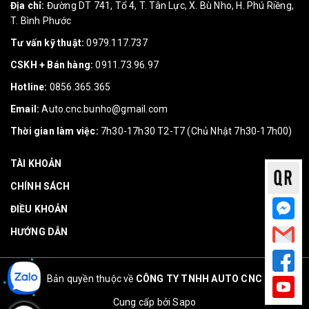
Địa chỉ:
Đường DT 741, Tổ 4, T. Tân Lực, X. Bù Nho, H. Phú Riềng,
T. Bình Phước
Tư vấn kỹ thuật:
0979.117.737
CSKH + Bán hàng:
0911.73.96.97
Hotline:
0856.365.365
Email:
Auto.cnc.bunho@gmail.com
Thời gian làm việc:
7h30-17h30 T2-T7 (Chủ Nhật 7h30-17h00)
TÀI KHOẢN
CHÍNH SÁCH
ĐIỀU KHOẢN
HƯỚNG DẪN
Bản quyền thuộc về
CÔNG TY TNHH AUTO CNC
Cung cấp bởi
Sapo