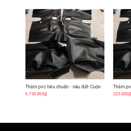
Thảm pvc tiêu chuẩn - nâu đất-Cuộn
Thảm pv
6.750.000₫
225.000