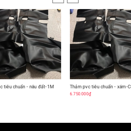
c tiêu chuẩn - nâu đất-1M
Thảm pvc tiêu chuẩn - xám-
₫
6.750.000₫