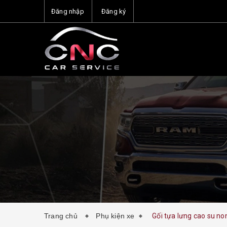
Đăng nhập
Đăng ký
Trang chủ
Phụ kiện xe
Gối tựa lưng cao su no