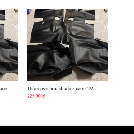
Cuộn
Thảm pvc tiêu chuẩn - xám-1M
Thảm pv
đỏ-Cuộ
225.000₫
6.750.0