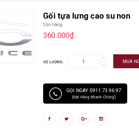
Gối tựa lưng cao su non
Còn hàng
360.000₫
MUA N
SỐ LƯỢNG:
GỌI NGAY 0911.73.96.97
(Đặt Hàng Nhanh Chóng)