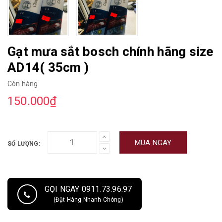
Gạt mưa sắt bosch chính hãng size
AD14( 35cm )
Còn hàng
150.000₫
MUA NGAY
SỐ LƯỢNG:
GỌI NGAY 0911.73.96.97
(Đặt Hàng Nhanh Chóng)