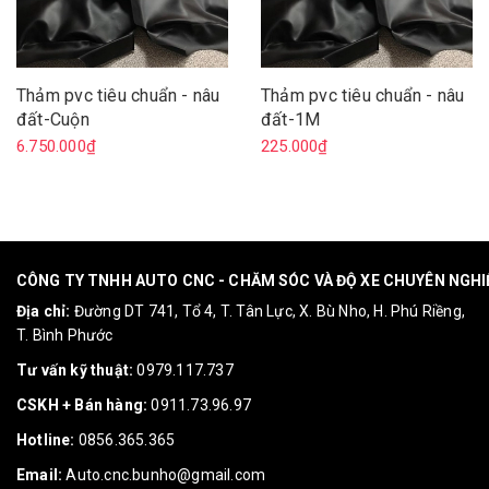
Thảm pvc tiêu chuẩn - nâu
Thảm pvc tiêu chuẩn - nâu
đất-Cuộn
đất-1M
6.750.000₫
225.000₫
CÔNG TY TNHH AUTO CNC - CHĂM SÓC VÀ ĐỘ XE CHUYÊN NGH
Địa chỉ:
Đường DT 741, Tổ 4, T. Tân Lực, X. Bù Nho, H. Phú Riềng,
T. Bình Phước
Tư vấn kỹ thuật:
0979.117.737
CSKH + Bán hàng:
0911.73.96.97
Hotline:
0856.365.365
Email:
Auto.cnc.bunho@gmail.com