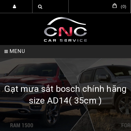
(
0
)
MENU
TRANG CHỦ
DỊCH VỤ
SẢN PHẨM
Gạt mưa sắt bosch chính hãng
size AD14( 35cm )
HỖ TRỢ SETUP GARA
LIÊN HỆ