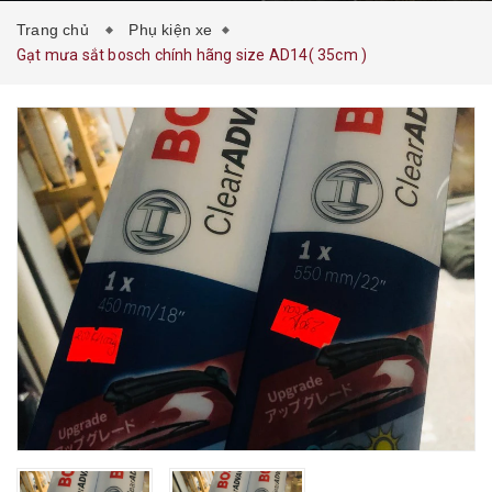
Trang chủ
Phụ kiện xe
Gạt mưa sắt bosch chính hãng size AD14( 35cm )