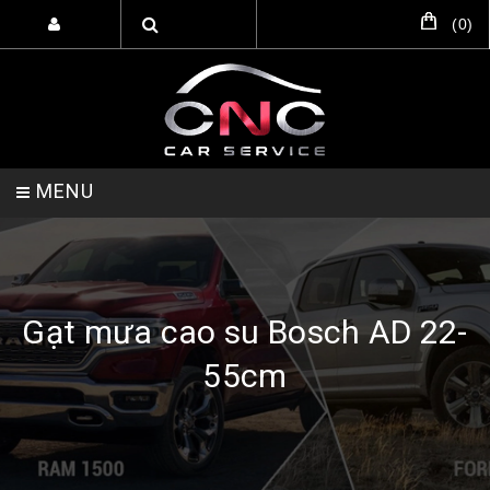
(
0
)
MENU
TRANG CHỦ
DỊCH VỤ
SẢN PHẨM
Gạt mưa cao su Bosch AD 22-
55cm
HỖ TRỢ SETUP GARA
LIÊN HỆ