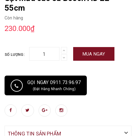
55cm
Còn hàng
230.000₫
MUA NGAY
SỐ LƯỢNG:
GỌI NGAY 0911.73.96.97
(Đặt Hàng Nhanh Chóng)
THÔNG TIN SẢN PHẨM