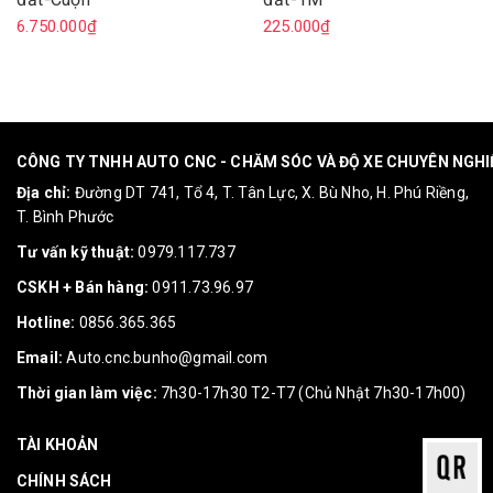
6.750.000₫
225.000₫
CÔNG TY TNHH AUTO CNC - CHĂM SÓC VÀ ĐỘ XE CHUYÊN NGH
Địa chỉ:
Đường DT 741, Tổ 4, T. Tân Lực, X. Bù Nho, H. Phú Riềng,
T. Bình Phước
Tư vấn kỹ thuật:
0979.117.737
CSKH + Bán hàng:
0911.73.96.97
Hotline:
0856.365.365
Email:
Auto.cnc.bunho@gmail.com
Thời gian làm việc:
7h30-17h30 T2-T7 (Chủ Nhật 7h30-17h00)
TÀI KHOẢN
CHÍNH SÁCH