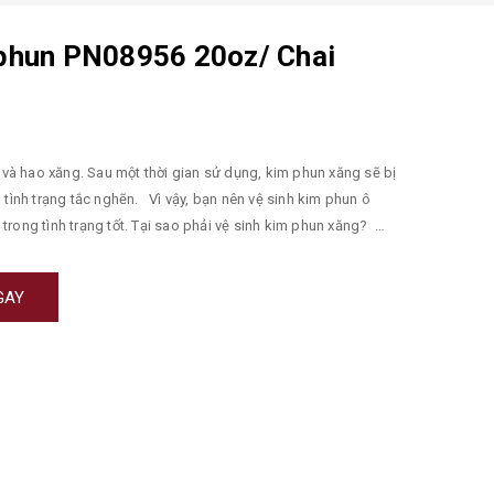
 phun PN08956 20oz/ Chai
ì và hao xăng. Sau một thời gian sử dụng, kim phun xăng sẽ bị
 tình trạng tắc nghẽn. Vì vậy, bạn nên vệ sinh kim phun ô
trong tình trạng tốt. Tại sao phải vệ sinh kim phun xăng?
ọ kim phun. Phục hồi công suất động cơ. Giảm mức tiêu hao
 Giảm lương khí thải HC & CO giúp bảo vệ môi trường.
GAY