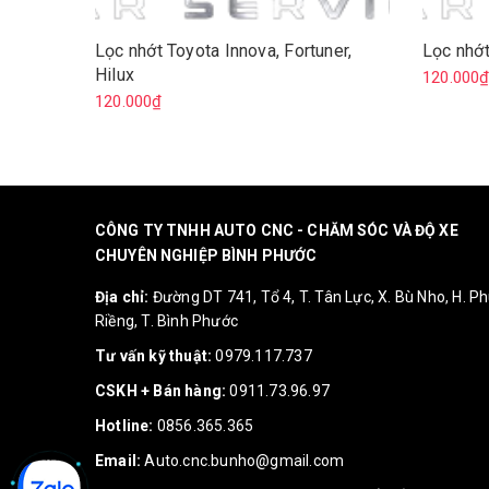
Lọc nhớt Toyota Innova, Fortuner,
Lọc nhớt
Hilux
120.000
120.000₫
CÔNG TY TNHH AUTO CNC - CHĂM SÓC VÀ ĐỘ XE
CHUYÊN NGHIỆP BÌNH PHƯỚC
Địa chỉ:
Đường DT 741, Tổ 4, T. Tân Lực, X. Bù Nho, H. P
Riềng, T. Bình Phước
Tư vấn kỹ thuật:
0979.117.737
CSKH + Bán hàng:
0911.73.96.97
Hotline:
0856.365.365
Email:
Auto.cnc.bunho@gmail.com