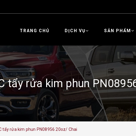
TRANG CHỦ
DỊCH VỤ
SẢN PHẨM
C tẩy rửa kim phun PN08956
 tẩy rửa kim phun PN08956 20oz/ Chai