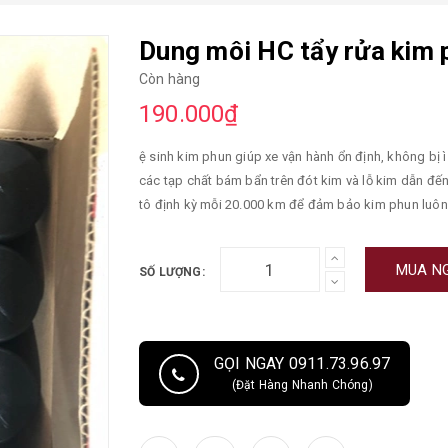
Dung môi HC tẩy rửa kim
Còn hàng
190.000₫
ệ sinh kim phun giúp xe vận hành ổn định, không bị 
các tạp chất bám bẩn trên đót kim và lỗ kim dẫn đến
tô định kỳ mỗi 20.000 km để đảm bảo kim phun luôn 
Làm sạch đỉnh piston, đót kim, lỗ kim. Tăng tuổi th
nhiên liệu. Xe vận hành êm ái và khởi động dễ dàng.
MUA N
SỐ LƯỢNG:
GỌI NGAY 0911.73.96.97
(Đặt Hàng Nhanh Chóng)