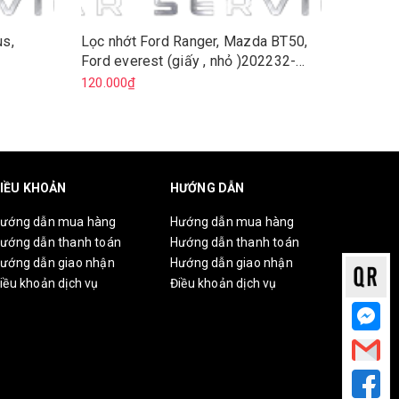
us,
Lọc nhớt Ford Ranger, Mazda BT50,
Lọc nhớ
Ford everest (giấy , nhỏ )202232-
K3, Elan
1373069-BB3Q-6744-BA
120.000₫
120.000
IỀU KHOẢN
HƯỚNG DẪN
ướng dẫn mua hàng
Hướng dẫn mua hàng
ướng dẫn thanh toán
Hướng dẫn thanh toán
ướng dẫn giao nhận
Hướng dẫn giao nhận
iều khoản dịch vụ
Điều khoản dịch vụ