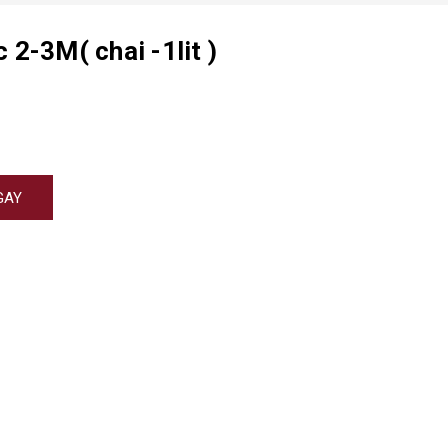
2-3M( chai -1lit )
GAY