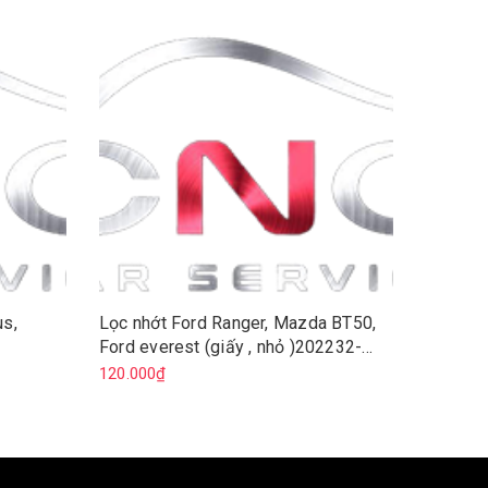
us,
Lọc nhớt Ford Ranger, Mazda BT50,
Lọc nhớ
Ford everest (giấy , nhỏ )202232-
K3, Elan
1373069-BB3Q-6744-BA
120.000₫
120.000