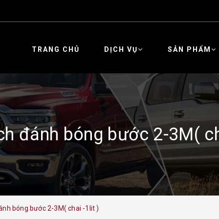
TRANG CHỦ
DỊCH VỤ
SẢN PHẨM
ch đánh bóng bước 2-3M( chai
ánh bóng bước 2-3M( chai -1lit )