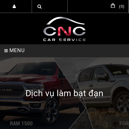
(
0
)
MENU
TRANG CHỦ
DỊCH VỤ
SẢN PHẨM
Dịch vụ làm bạt đạn
HỖ TRỢ SETUP GARA
LIÊN HỆ