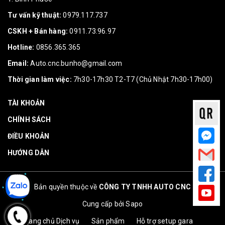
Tư vấn kỹ thuật:
0979.117.737
CSKH + Bán hàng:
0911.73.96.97
Hotline:
0856.365.365
Email:
Auto.cnc.bunho@gmail.com
Thời gian làm việc:
7h30-17h30 T2-T7 (Chủ Nhật 7h30-17h00)
TÀI KHOẢN
CHÍNH SÁCH
ĐIỀU KHOẢN
HƯỚNG DẪN
Bản quyền thuộc về
CÔNG TY TNHH AUTO CNC
Cung cấp bởi
Sapo
Trang chủ
Dịch vụ
Sản phẩm
Hỗ trợ setup gara