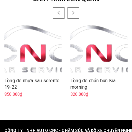
Lồng dè nhựa sau sorento
Lồng dè chắn bùn Kia
19-22
morning
850.000₫
320.000₫
CÔNG TY TNHH AUTO CNC - CHĂM SÓC VÀ ĐỘ XE CHUYÊN NGH