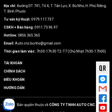
Địa chỉ:
Đường DT 741, Tổ 4, T. Tân Lực, X. Bù Nho, H. Phú Riềng,
T. Bình Phước
Tư vấn kỹ thuật:
0979.117.737
CSKH + Bán hàng:
0911.73.96.97
Hotline:
0856.365.365
Email:
Auto.cnc.bunho@gmail.com
Thời gian làm việc:
7h30-17h30 T2-T7 (Chủ Nhật 7h30-17h00)
TÀI KHOẢN
CHÍNH SÁCH
ĐIỀU KHOẢN
HƯỚNG DẪN
Bản quyền thuộc về
CÔNG TY TNHH AUTO CNC