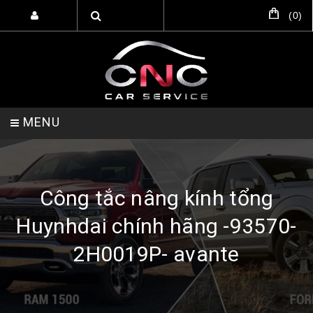
(
0
)
MENU
TRANG CHỦ
DỊCH VỤ
SẢN PHẨM
Công tắc nâng kính tổng
Huynhdai chính hãng -93570-
HỖ TRỢ SETUP GARA
LIÊN HỆ
2H0019P- avante