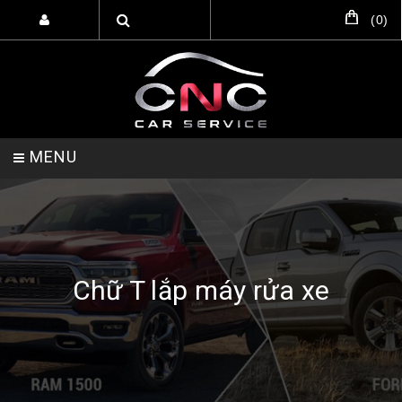
(
0
)
MENU
TRANG CHỦ
DỊCH VỤ
SẢN PHẨM
Chữ T lắp máy rửa xe
HỖ TRỢ SETUP GARA
LIÊN HỆ