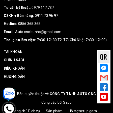
Tư vấn kỹ thuật:
0979.117.737
CSKH + Bán hàng:
0911.73.96.97
Hotline:
0856.365.365
Email:
Auto.cnc.bunho@gmail.com
Thời gian làm việc:
7h30-17h30 T2-T7 (Chủ Nhật 7h30-17h00)
TÀI KHOẢN
CHÍNH SÁCH
ĐIỀU KHOẢN
HƯỚNG DẪN
Bản quyền thuộc về
CÔNG TY TNHH AUTO CNC
Cung cấp bởi
Sapo
Trang chủ
Dịch vụ
Sản phẩm
Hỗ trợ setup gara