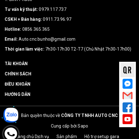
Tư vấn kỹ thuật:
0979.117.737
CSKH + Bán hàng:
0911.73.96.97
Hotline:
0856.365.365
Email:
Auto.cnc.bunho@gmail.com
Thời gian làm việc:
7h30-17h30 T2-T7 (Chủ Nhật 7h30-17h00)
TÀI KHOẢN
CHÍNH SÁCH
ĐIỀU KHOẢN
HƯỚNG DẪN
Bản quyền thuộc về
CÔNG TY TNHH AUTO CNC
Cung cấp bởi
Sapo
Trang chủ
Dịch vụ
Sản phẩm
Hỗ trợ setup gara