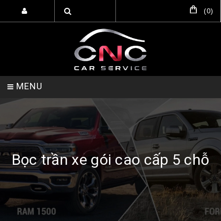
(
0
)
MENU
TRANG CHỦ
DỊCH VỤ
SẢN PHẨM
Bọc trần xe gói cao cấp 5 chỗ
HỖ TRỢ SETUP GARA
LIÊN HỆ