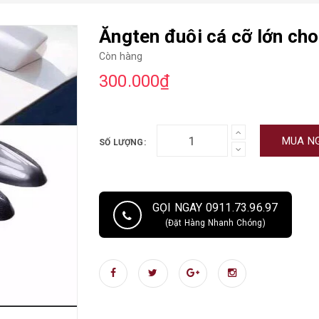
Ăngten đuôi cá cỡ lớn cho
Còn hàng
300.000₫
MUA N
SỐ LƯỢNG:
GỌI NGAY 0911.73.96.97
(Đặt Hàng Nhanh Chóng)