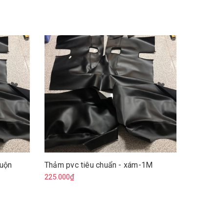
Cuộn
Thảm pvc tiêu chuẩn - xám-1M
Thảm pv
đỏ-Cuộ
225.000₫
6.750.0