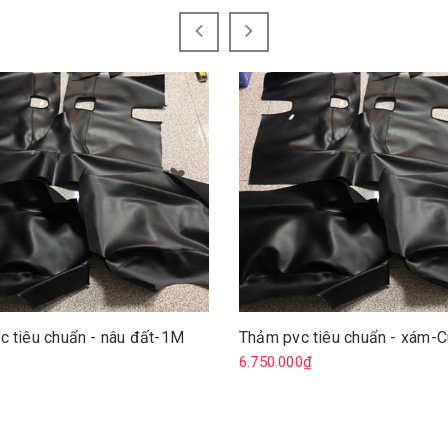
c tiêu chuẩn - nâu đất-1M
Thảm pvc tiêu chuẩn - xám-
₫
6.750.000₫