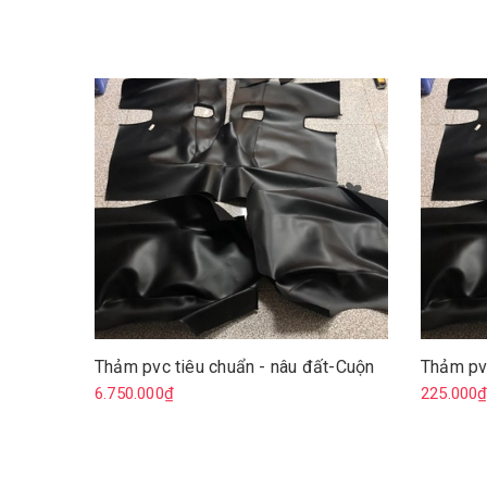
Thảm pvc tiêu chuẩn - nâu đất-Cuộn
Thảm pv
6.750.000₫
225.000