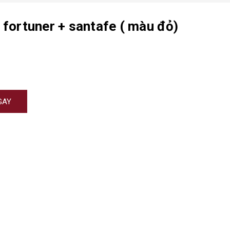
 fortuner + santafe ( màu đỏ)
GAY