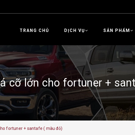
TRANG CHỦ
DỊCH VỤ
SẢN PHẨM
á cỡ lớn cho fortuner + san
cho fortuner + santafe ( màu đỏ)