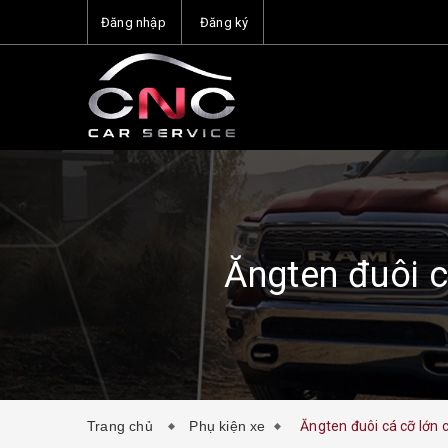
Đăng nhập
Đăng ký
Ăngten đuôi c
Trang chủ
Phụ kiện xe
Ăngten đuôi cá cỡ lớn 